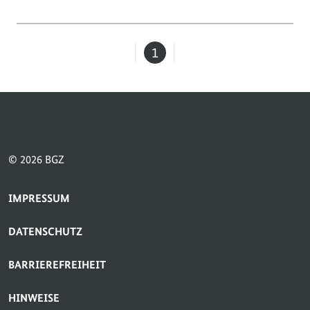
1
Seite
© 2026 BGZ
SERVICE-NAVIGATION FUSSBEREICH
IMPRESSUM
DATENSCHUTZ
BARRIEREFREIHEIT
HINWEISE