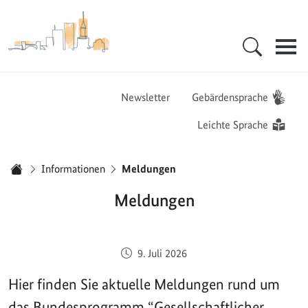
Zur Startseite - BGZ - Bundesamt für Migration und Flüchtlinge
Hauptnavigation
Newsletter
Gebärdensprache
Leichte Sprache
Sie sind hier:
Informationen
Meldungen
Startseite
Meldungen
Veröffentlicht am:
9. Juli 2026
Hier finden Sie aktuelle Meldungen rund um
das Bundesprogramm “Gesellschaftlicher