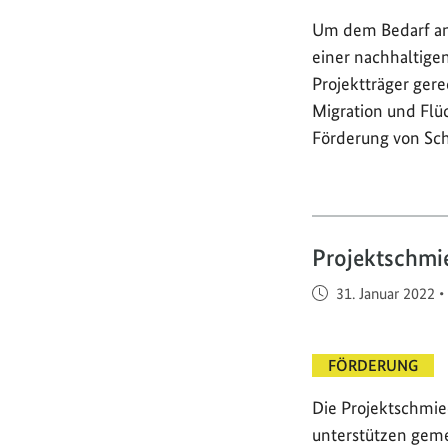
Um dem Bedarf an 
einer nachhaltige
Projektträger ger
Migration und Flü
Förderung von Sc
Projektschmi
Veröffentlicht am
31. Januar 2022
•
FÖRDERUNG
Die Projektschmie
unterstützen geme