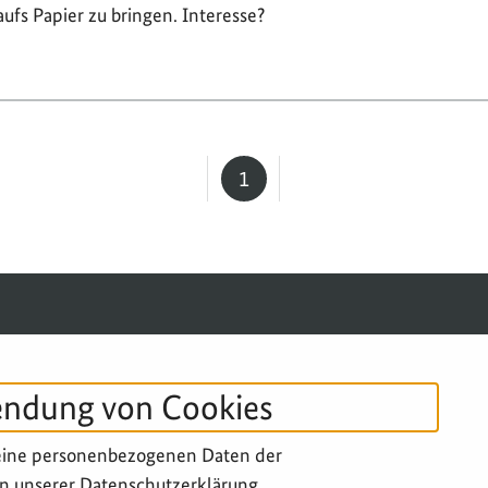
aufs Papier zu bringen. Interesse?
1
Seite
SERVICE-NAVIGATION FUSSBERE
IMPRESSUM
DATENSCHUTZ
B
endung von Cookies
eine personenbezogenen Daten der
n unserer Datenschutzerklärung.