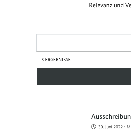
Relevanz und Ve
Suchbegriff(e)
3 ERGEBNISSE
Ausschreibun
Veröffentlicht am
30. Juni 2022
•
Me