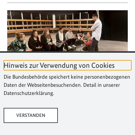
Hinweis zur Verwendung von Cookies
Die Bundesbehörde speichert keine personenbezogenen
Only Human – mit der eigenen Stimme
Daten der Webseitenbesuchenden. Detail in unserer
Datenschutzerklärung.
Zeichen setzen
Veröffentlicht am
18. Januar 2023
•
Meldung
VERSTANDEN
PROJEKTE