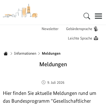
Zur Startseite - BGZ - Bundesamt für Migration und Flüchtlinge
Hauptnavigation
Newsletter
Gebärdensprache
Leichte Sprache
Sie sind hier:
Informationen
Meldungen
Startseite
Meldungen
Veröffentlicht am:
9. Juli 2026
Hier finden Sie aktuelle Meldungen rund um
das Bundesprogramm “Gesellschaftlicher