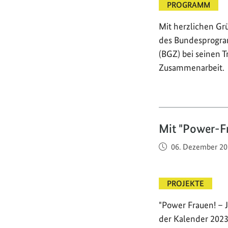
PROGRAMM
Mit herzlichen Gr
des Bundesprogra
(BGZ) bei seinen T
Zusammenarbeit.
Mit "Power-Fr
Veröffentlicht am
06. Dezember 20
PROJEKTE
"Power Frauen! – 
der Kalender 2023