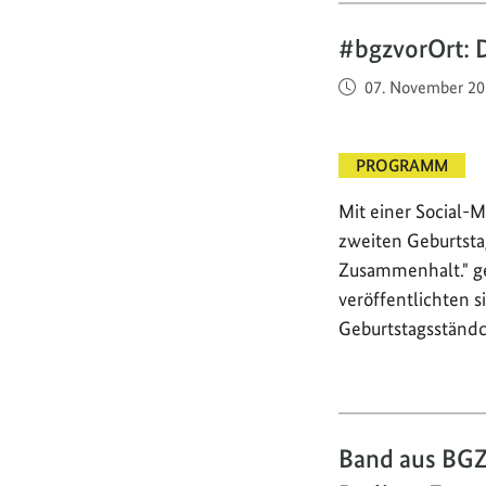
#bgzvorOrt: 
Veröffentlicht am
07. November 20
PROGRAMM
Mit einer Social-
zweiten Geburtsta
Zusammenhalt." ge
veröffentlichten 
Geburtstagsständc
Band aus BGZ-