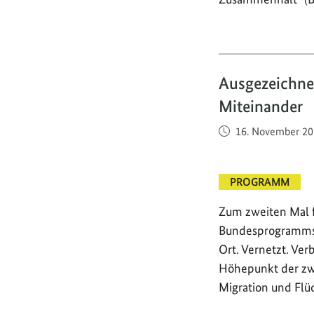
Ausgezeichnet
Miteinander
Veröffentlicht am
16. November 20
PROGRAMM
Zum zweiten Mal f
Bundesprogramms 
Ort. Vernetzt. Ver
Höhepunkt der zwe
Migration und Flü