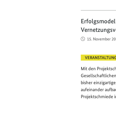
Erfolgsmodel
Vernetzungsv
Veröffentlicht am
15. November 20
VERANSTALTUN
Mit den Projekts
Gesellschaftliche
bisher einzigarti
aufeinander aufba
Projektschmiede i