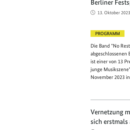
Berliner Fest
Veröffentlicht am
13. Oktober 202
PROGRAMM
Die Band "No Rest 
abgeschlossenen B
ist einer von 13 P
junge Musikszene" 
November 2023 i
Vernetzung m
sich erstmal