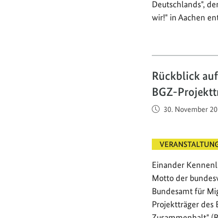
Deutschlands", de
wir!" in Aachen en
Rückblick auf
BGZ-Projektt
Veröffentlicht am
30. November 20
VERANSTALTUN
Einander Kennenl
Motto der bundesw
Bundesamt für Mig
Projektträger des
Zusammenhalt" (B