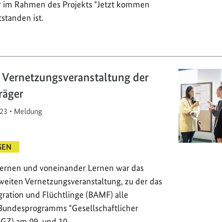
r im Rahmen des Projekts "Jetzt kommen
tstanden ist.
 Vernetzungsveranstaltung der
räger
23
•
Meldung
GEN
ernen und voneinander Lernen war das
eiten Vernetzungsveranstaltung, zu der das
ration und Flüchtlinge (BAMF) alle
 Bundesprogramms "Gesellschaftlicher
GZ) am 09. und 10.…