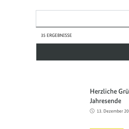
Suchbegriff(e)
35 ERGEBNISSE
Herzliche G
Jahresende
Veröffentlicht am
13. Dezember 20