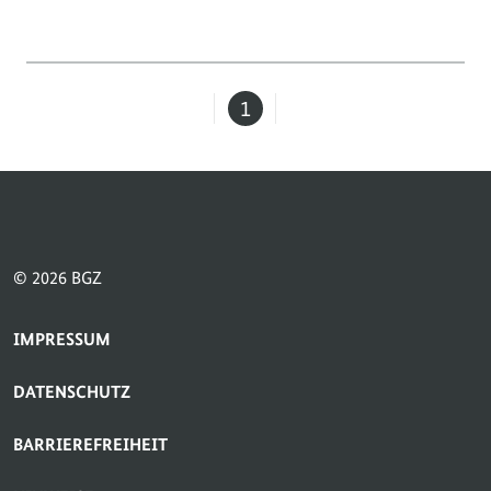
1
Seite
© 2026 BGZ
SERVICE-NAVIGATION FUSSBEREICH
IMPRESSUM
DATENSCHUTZ
BARRIEREFREIHEIT