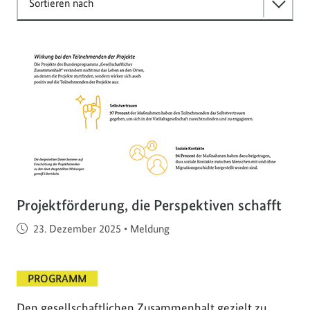
Sortieren nach
Projektförderung, die Perspektiven schafft
Veröffentlicht am
23. Dezember 2025
•
Meldung
PROGRAMM
Den gesellschaftlichen Zusammenhalt gezielt zu