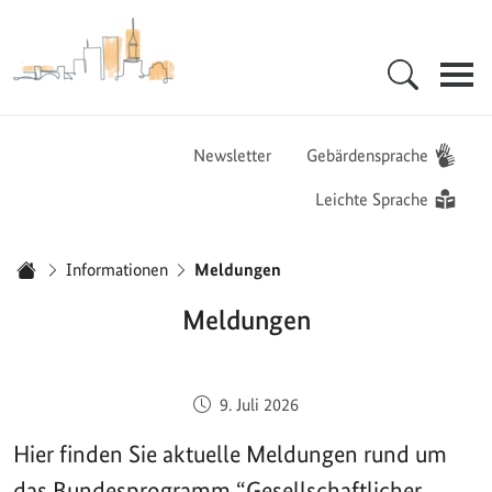
Zur Startseite - BGZ - Bundesamt für Migration und Flüchtlinge
Hauptnavigation
Newsletter
Gebärdensprache
Leichte Sprache
Sie sind hier:
Informationen
Meldungen
Startseite
Meldungen
Veröffentlicht am:
9. Juli 2026
Hier finden Sie aktuelle Meldungen rund um
das Bundesprogramm “Gesellschaftlicher