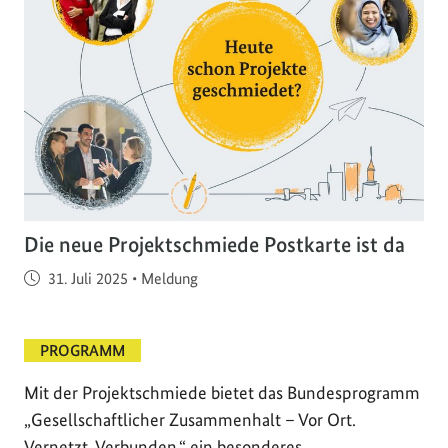
Die neue Projektschmiede Postkarte ist da
Veröffentlicht am
31. Juli 2025
•
Meldung
PROGRAMM
Mit der Projektschmiede bietet das Bundesprogramm
„Gesellschaftlicher Zusammenhalt – Vor Ort.
Vernetzt. Verbunden.“ ein besonderes