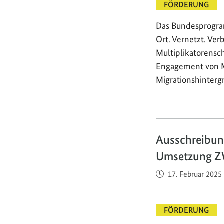
FÖRDERUNG
Das Bundesprogra
Ort. Vernetzt. Ve
Multiplikatorensc
Engagement von 
Migrationshinterg
Ausschreibun
Umsetzung Z
Veröffentlicht am
17. Februar 2025
FÖRDERUNG