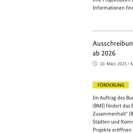
Informationen find
Ausschreibung
ab 2026
Veröffentlicht am
10. März 2025
•
M
FÖRDERUNG
Im Auftrag des Bu
(BMI) fördert das
Zusammenhalt" (BG
Städten und Kommu
Projekte eröffnen