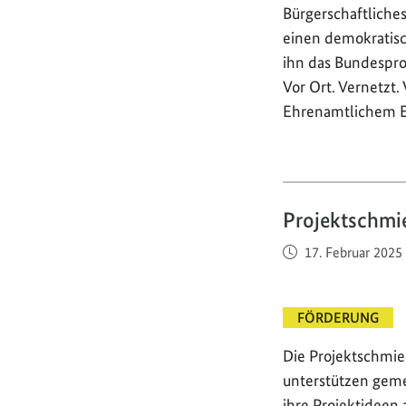
Bürgerschaftliche
einen demokratis
ihn das Bundespr
Vor Ort. Vernetzt.
Ehrenamtlichem
Projektschmi
Veröffentlicht am
17. Februar 2025
FÖRDERUNG
Die Projektschmie
unterstützen geme
ihre Projektideen 