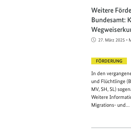
Weitere Förd
Bundesamt: Ku
Wegweiserku
Veröffentlicht am
27. März 2025
•
M
FÖRDERUNG
In den vergangene
und Flüchtlinge (
MV, SH, SL) soge
Weitere Informati
Migrations- und…