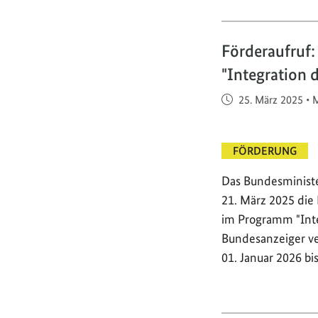
Förderaufruf
"Integration 
Veröffentlicht am
25. März 2025
•
M
FÖRDERUNG
Das Bundesministe
21. März 2025 die 
im Programm "Inte
Bundesanzeiger ve
01. Januar 2026 bi