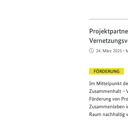
Projektpartn
Vernetzungsv
Veröffentlicht am
24. März 2025
•
M
FÖRDERUNG
Im Mittelpunkt d
Zusammenhalt – Vo
Förderung von Proj
Zusammenleben in
Raum nachhaltig 