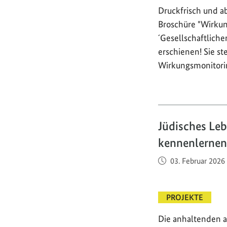
Druckfrisch und ab
Broschüre "Wirku
´Gesellschaftlich
erschienen! Sie st
Wirkungsmonitor
Jüdisches Leb
kennenlernen
Veröffentlicht am
03. Februar 2026
PROJEKTE
Die anhaltenden a