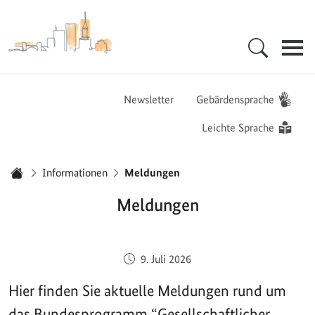
Zur Startseite - BGZ - Bundesamt für Migration und Flüchtlinge
Hauptnavigation
Newsletter
Gebärdensprache
Leichte Sprache
Sie sind hier:
Informationen
Meldungen
Startseite
Meldungen
Veröffentlicht am:
9. Juli 2026
Hier finden Sie aktuelle Meldungen rund um
das Bundesprogramm “Gesellschaftlicher