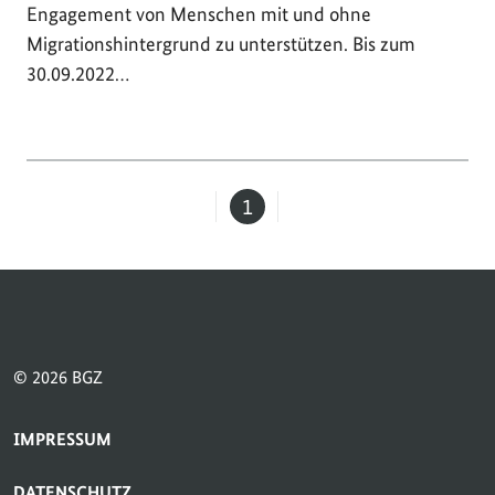
Engagement von Menschen mit und ohne
Migrationshintergrund zu unterstützen. Bis zum
30.09.2022…
1
Seite
© 2026 BGZ
SERVICE-NAVIGATION FUSSBEREICH
IMPRESSUM
DATENSCHUTZ