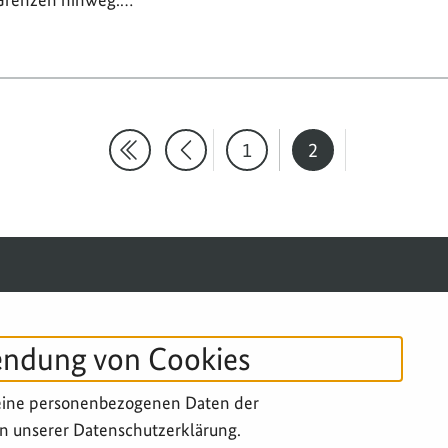
1
2
Erste Suchergebnisseite
Eine Seite zurück
Seite
Seite
SERVICE-NAVIGATION FUSSBERE
IMPRESSUM
DATENSCHUTZ
B
endung von Cookies
eine personenbezogenen Daten der
n unserer Datenschutzerklärung.