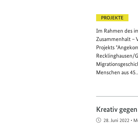
PROJEKTE
Im Rahmen des im
Zusammenhalt – Vo
Projekts "Angeko
Recklinghausen/G
Migrationsgeschic
Menschen aus 45
Kreativ gegen
Veröffentlicht am
28. Juni 2022
•
Me