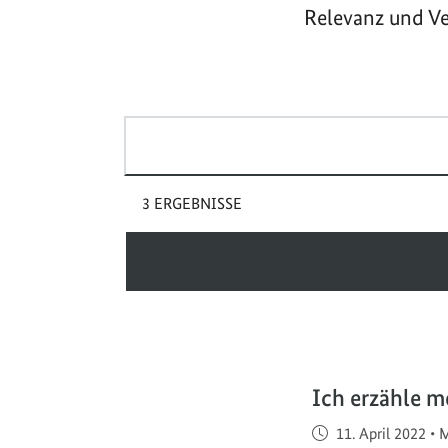
Relevanz und Ve
Suchbegriff(e)
3 ERGEBNISSE
Ich erzähle m
Veröffentlicht am
11. April 2022
•
M