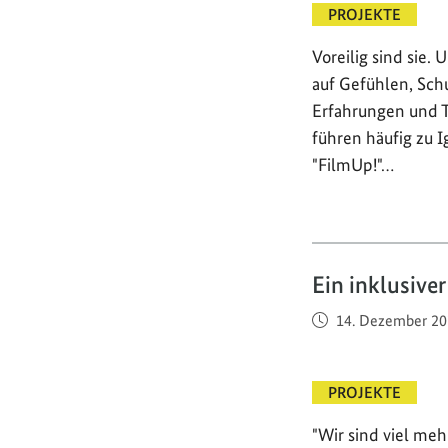
PROJEKTE
Voreilig sind sie. 
auf Gefühlen, Sc
Erfahrungen und Ta
führen häufig zu I
"FilmUp!"…
Ein inklusiver
Veröffentlicht am
14. Dezember 20
PROJEKTE
"Wir sind viel meh