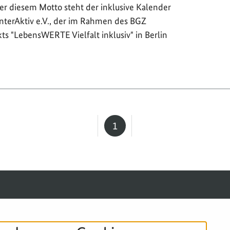
er diesem Motto steht der inklusive Kalender
InterAktiv e.V., der im Rahmen des BGZ
ts "LebensWERTE Vielfalt inklusiv" in Berlin
1
Seite
SERVICE-NAVIGATION FUSSBERE
IMPRESSUM
DATENSCHUTZ
B