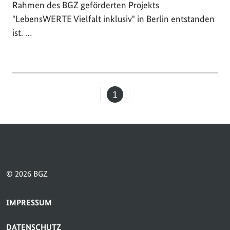
Rahmen des BGZ geförderten Projekts
"LebensWERTE Vielfalt inklusiv" in Berlin entstanden
ist. …
1
Seite
© 2026 BGZ
SERVICE-NAVIGATION FUSSBEREICH
IMPRESSUM
DATENSCHUTZ