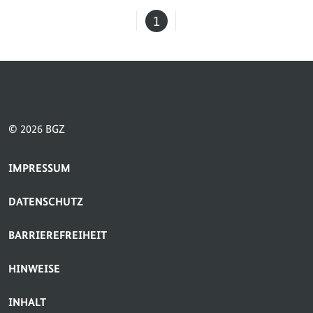
1
Seite
© 2026 BGZ
SERVICE-NAVIGATION FUSSBEREICH
IMPRESSUM
DATENSCHUTZ
BARRIEREFREIHEIT
HINWEISE
INHALT