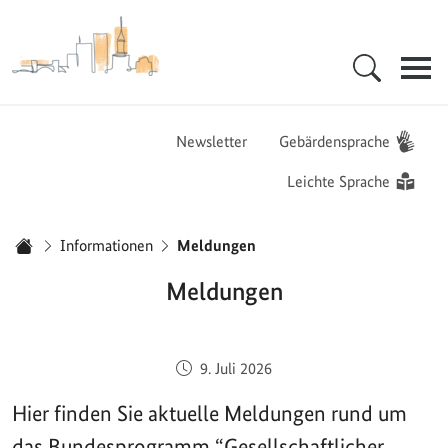
Zur Startseite - BGZ - Bundesamt für Migration und Flüchtlinge
Hauptnavigation
Newsletter
Gebärdensprache
Leichte Sprache
Sie sind hier:
Informationen
Meldungen
Startseite
Meldungen
Veröffentlicht am:
9. Juli 2026
Hier finden Sie aktuelle Meldungen rund um
das Bundesprogramm “Gesellschaftlicher