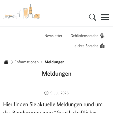
Zur Startseite - BGZ - Bundesamt für Migration und Flüchtlinge
Hauptnavigation
Newsletter
Gebärdensprache
Leichte Sprache
Sie sind hier:
Informationen
Meldungen
Startseite
Meldungen
Veröffentlicht am:
9. Juli 2026
Hier finden Sie aktuelle Meldungen rund um
das Bundesprogramm “Gesellschaftlicher