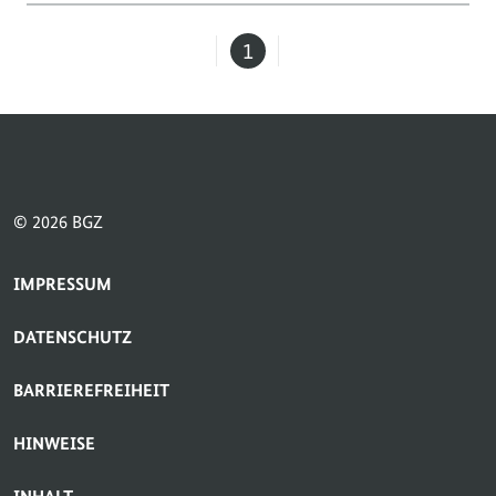
1
Seite
© 2026 BGZ
SERVICE-NAVIGATION FUSSBEREICH
IMPRESSUM
DATENSCHUTZ
BARRIEREFREIHEIT
HINWEISE