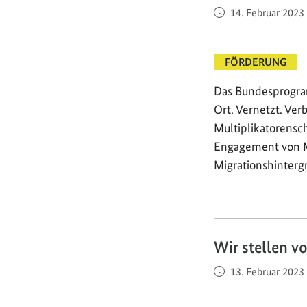
Veröffentlicht am
14. Februar 2023
FÖRDERUNG
Das Bundesprogra
Ort. Vernetzt. Ve
Multiplikatorensc
Engagement von 
Migrationshinterg
Wir stellen v
Veröffentlicht am
13. Februar 2023