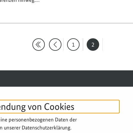
1
2
Erste Suchergebnisseite
Eine Seite zurück
Seite
Seite
SERVICE-NAVIGATION FUSSBERE
IMPRESSUM
DATENSCHUTZ
B
endung von Cookies
eine personenbezogenen Daten der
n unserer Datenschutzerklärung.