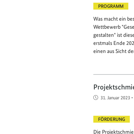
PROGRAMM
Was macht ein bes
Wettbewerb "Gese
gestalten" ist die
erstmals Ende 202
einen aus Sicht de
Projektschmi
Veröffentlicht am
31. Januar 2023
•
FÖRDERUNG
Die Projektschmie