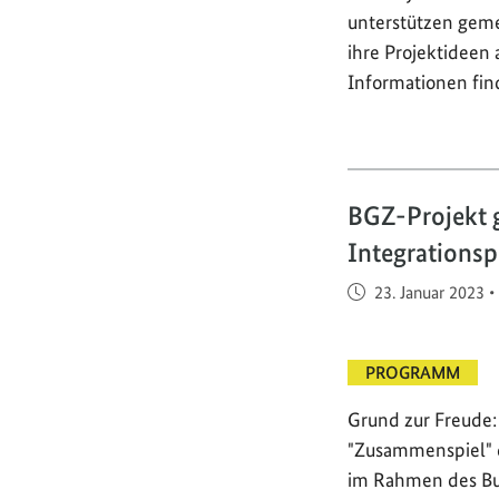
unterstützen geme
ihre Projektideen 
Informationen find
BGZ-Projekt 
Integrationsp
Veröffentlicht am
23. Januar 2023
•
PROGRAMM
Grund zur Freude: 
"Zusammenspiel" d
im Rahmen des Bu