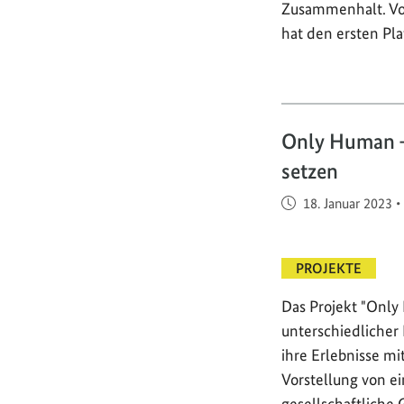
Zusammenhalt. Vor
hat den ersten Pl
Only Human –
setzen
Veröffentlicht am
18. Januar 2023
•
PROJEKTE
Das Projekt "Onl
unterschiedliche
ihre Erlebnisse mi
Vorstellung von e
gesellschaftliche