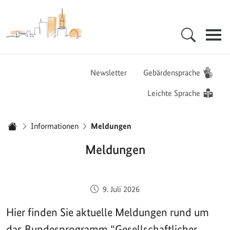
Zur Startseite - BGZ - Bundesamt für Migration und Flüchtlinge
Hauptnavigation
Newsletter
Gebärdensprache
Leichte Sprache
Sie sind hier:
Informationen
Meldungen
Startseite
Meldungen
Veröffentlicht am:
9. Juli 2026
Hier finden Sie aktuelle Meldungen rund um
das Bundesprogramm “Gesellschaftlicher