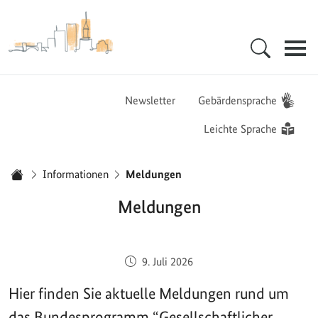
Zur Startseite - BGZ - Bundesamt für Migration und Flüchtlinge
Hauptnavigation
Newsletter
Gebärdensprache
Leichte Sprache
Sie sind hier:
Informationen
Meldungen
Startseite
Meldungen
Veröffentlicht am:
9. Juli 2026
Hier finden Sie aktuelle Meldungen rund um
das Bundesprogramm “Gesellschaftlicher