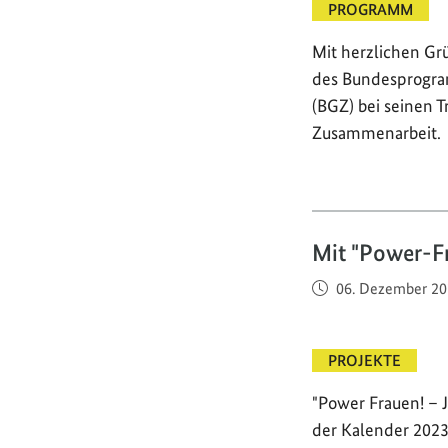
PROGRAMM
Mit herzlichen Gr
des Bundesprogra
(BGZ) bei seinen T
Zusammenarbeit.
Mit "Power-Fr
Veröffentlicht am
06. Dezember 20
PROJEKTE
"Power Frauen! – 
der Kalender 2023