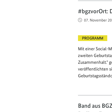
#bgzvorOrt: 
Veröffentlicht am
07. November 20
PROGRAMM
Mit einer Social-
zweiten Geburtsta
Zusammenhalt." ge
veröffentlichten 
Geburtstagsständc
Band aus BGZ-