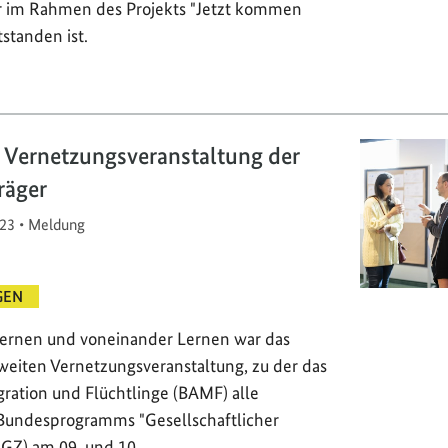
r im Rahmen des Projekts "Jetzt kommen
tstanden ist.
 Vernetzungsveranstaltung der
räger
23
•
Meldung
GEN
ernen und voneinander Lernen war das
eiten Vernetzungsveranstaltung, zu der das
ration und Flüchtlinge (BAMF) alle
 Bundesprogramms "Gesellschaftlicher
GZ) am 09. und 10.…