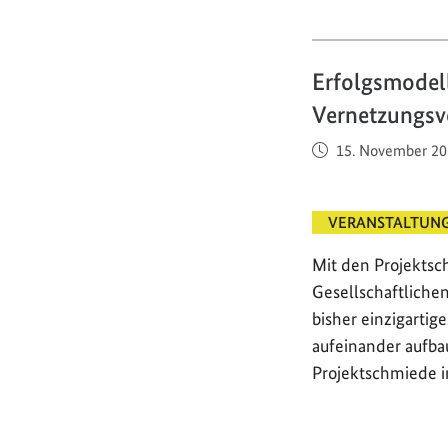
Erfolgsmodel
Vernetzungsv
Veröffentlicht am
15. November 20
VERANSTALTUN
Mit den Projekts
Gesellschaftliche
bisher einzigarti
aufeinander aufba
Projektschmiede i