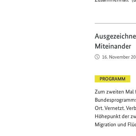
Ausgezeichnet
Miteinander
Veröffentlicht am
16. November 20
PROGRAMM
Zum zweiten Mal f
Bundesprogramms 
Ort. Vernetzt. Ver
Höhepunkt der zwe
Migration und Flü