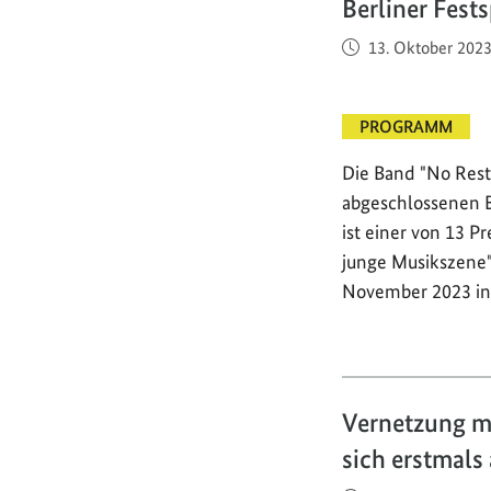
Berliner Fest
Veröffentlicht am
13. Oktober 202
PROGRAMM
Die Band "No Rest 
abgeschlossenen B
ist einer von 13 P
junge Musikszene" 
November 2023 i
Vernetzung m
sich erstmal