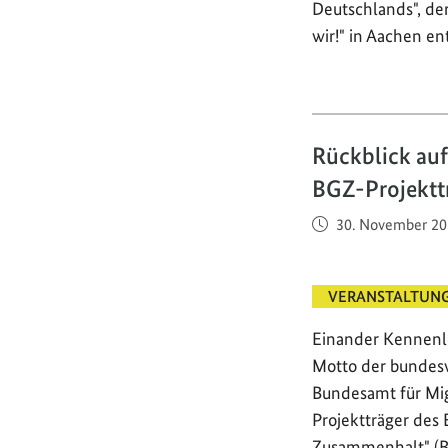
Deutschlands", de
wir!" in Aachen en
Rückblick auf
BGZ-Projektt
Veröffentlicht am
30. November 20
VERANSTALTUN
Einander Kennenl
Motto der bundesw
Bundesamt für Mig
Projektträger des
Zusammenhalt" (B