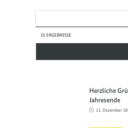
Suchbegriff(e)
35 ERGEBNISSE
Herzliche G
Jahresende
Veröffentlicht am
13. Dezember 20