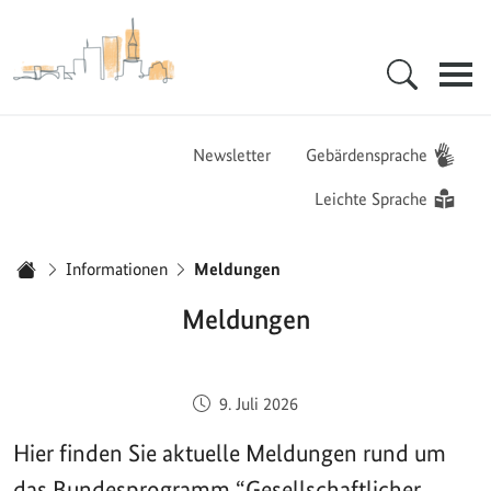
Zur Startseite - BGZ - Bundesamt für Migration und Flüchtlinge
Hauptnavigation
Newsletter
Gebärdensprache
Leichte Sprache
Sie sind hier:
Informationen
Meldungen
Startseite
Meldungen
Veröffentlicht am:
9. Juli 2026
Hier finden Sie aktuelle Meldungen rund um
das Bundesprogramm “Gesellschaftlicher