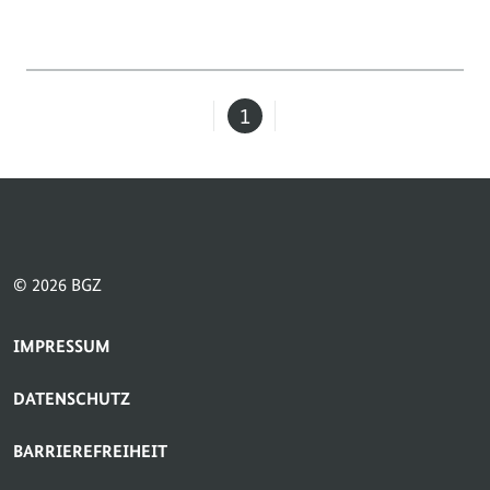
1
Seite
© 2026 BGZ
SERVICE-NAVIGATION FUSSBEREICH
IMPRESSUM
DATENSCHUTZ
BARRIEREFREIHEIT