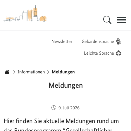
Zur Startseite - BGZ - Bundesamt für Migration und Flüchtlinge
Hauptnavigation
Newsletter
Gebärdensprache
Leichte Sprache
Sie sind hier:
Informationen
Meldungen
Startseite
Meldungen
Veröffentlicht am:
9. Juli 2026
Hier finden Sie aktuelle Meldungen rund um
das Bundesprogramm “Gesellschaftlicher