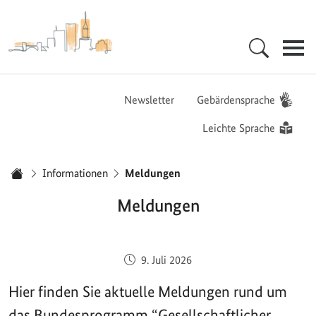
Zur Startseite - BGZ - Bundesamt für Migration und Flüchtlinge
Hauptnavigation
Newsletter
Gebärdensprache
Leichte Sprache
Sie sind hier:
Informationen
Meldungen
Startseite
Meldungen
Veröffentlicht am:
9. Juli 2026
Hier finden Sie aktuelle Meldungen rund um
das Bundesprogramm “Gesellschaftlicher