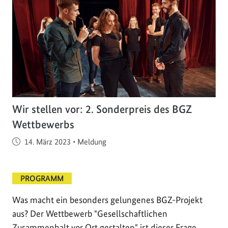
Wir stellen vor: 2. Sonderpreis des BGZ
Wettbewerbs
Veröffentlicht am
14. März 2023
•
Meldung
PROGRAMM
Was macht ein besonders gelungenes BGZ-Projekt
aus? Der Wettbewerb "Gesellschaftlichen
Zusammenhalt vor Ort gestalten" ist dieser Frage