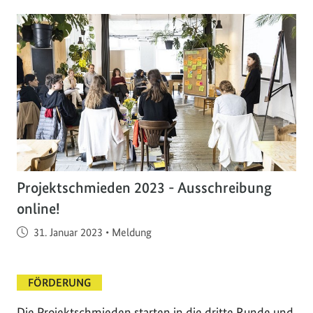
Projektschmieden 2023 - Ausschreibung
online!
Veröffentlicht am
31. Januar 2023
•
Meldung
FÖRDERUNG
Die Projektschmieden starten in die dritte Runde und