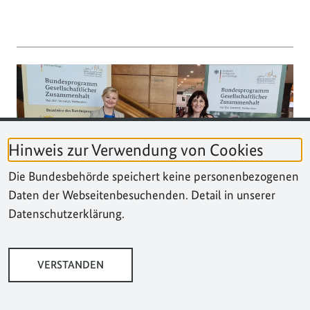
Hinweis zur Verwendung von Cookies
Die Bundesbehörde speichert keine personenbezogenen
Daten der Webseitenbesuchenden. Detail in unserer
Datenschutzerklärung.
"Krisen und Prävention" – das BGZ
präsentierte sich am 28. Deutschen
VERSTANDEN
Präventionstag in Mannheim
Veröffentlicht am
24. Juli 2023
•
Meldung