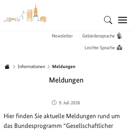
Zur Startseite - BGZ - Bundesamt für Migration und Flüchtlinge
Hauptnavigation
Newsletter
Gebärdensprache
Leichte Sprache
Sie sind hier:
Informationen
Meldungen
Startseite
Meldungen
Veröffentlicht am:
9. Juli 2026
Hier finden Sie aktuelle Meldungen rund um
das Bundesprogramm “Gesellschaftlicher