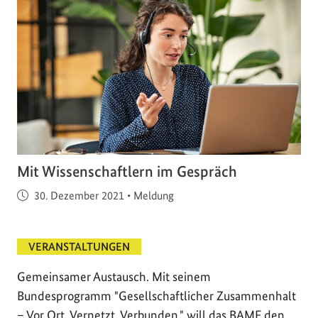
Mit Wissenschaftlern im Gespräch
Veröffentlicht am
30. Dezember 2021
•
Meldung
VERANSTALTUNGEN
Gemeinsamer Austausch. Mit seinem
Bundesprogramm "Gesellschaftlicher Zusammenhalt
– Vor Ort. Vernetzt. Verbunden." will das BAMF den