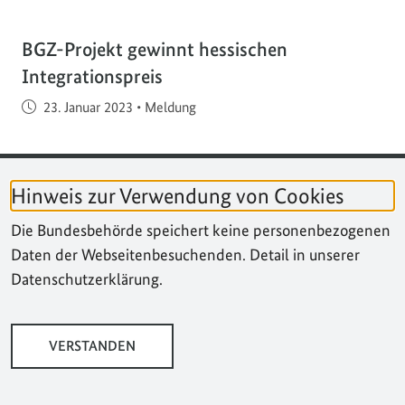
BGZ-Projekt gewinnt hessischen
Integrationspreis
Veröffentlicht am
23. Januar 2023
•
Meldung
PROGRAMM
Hinweis zur Verwendung von Cookies
Grund zur Freude: Das interkulturelle Theaterprojekt
Die Bundesbehörde speichert keine personenbezogenen
"Zusammenspiel" des Internationalen Bundes
Daten der Webseitenbesuchenden. Detail in unserer
Südwest (IB), das im Rahmen des Bundesprogramms
Datenschutzerklärung.
"Gesellschaftlicher Zusammenhalt. Vor Ort. Vernetzt.
Verbunden." gefördert wird, hat den ersten Platz
des…
VERSTANDEN