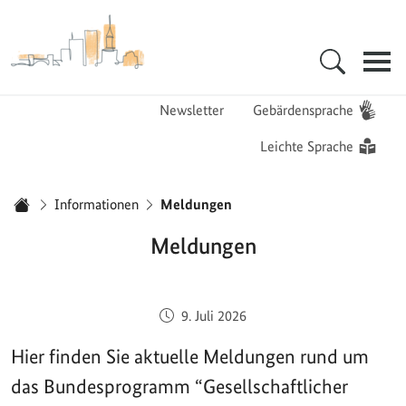
Zur Startseite - BGZ - Bundesamt für Migration und Flüchtlinge
Hauptnavigation
Newsletter
Gebärdensprache
Leichte Sprache
Sie sind hier:
Informationen
Meldungen
Startseite
Meldungen
Veröffentlicht am:
9. Juli 2026
Hier finden Sie aktuelle Meldungen rund um
das Bundesprogramm “Gesellschaftlicher