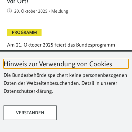
vor Ort!
Veröffentlicht am
20. Oktober 2025
•
Meldung
PROGRAMM
Am 21. Oktober 2025 feiert das Bundesprogramm
"Gesellschaftlicher Zusammenhalt" (BGZ) seinen
vierten Geburtstag – und wir blicken gemeinsam auf
Hinweis zur Verwendung von Cookies
vier bewegte Jahre zurück.
Die Bundesbehörde speichert keine personenbezogenen
Daten der Webseitenbesuchenden. Detail in unserer
Datenschutzerklärung.
VERSTANDEN