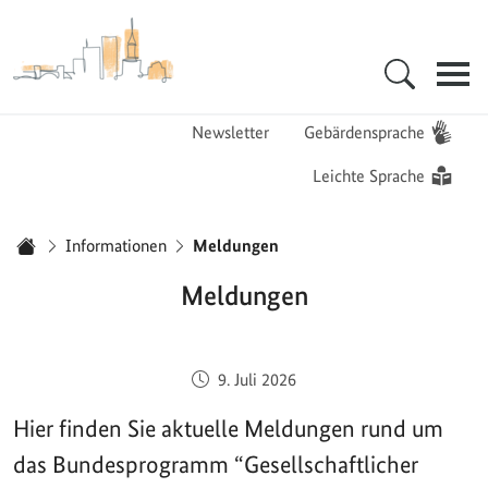
Zur Startseite - BGZ - Bundesamt für Migration und Flüchtlinge
Hauptnavigation
Newsletter
Gebärdensprache
Leichte Sprache
Sie sind hier:
Informationen
Meldungen
Startseite
Meldungen
Veröffentlicht am:
9. Juli 2026
Hier finden Sie aktuelle Meldungen rund um
das Bundesprogramm “Gesellschaftlicher