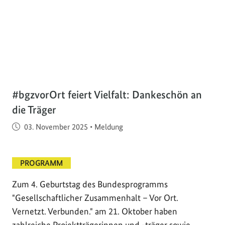
#bgzvorOrt feiert Vielfalt: Dankeschön an
die Träger
Veröffentlicht am
03. November 2025
•
Meldung
PROGRAMM
Zum 4. Geburtstag des Bundesprogramms
"Gesellschaftlicher Zusammenhalt – Vor Ort.
Vernetzt. Verbunden." am 21. Oktober haben
zahlreiche Projektträgerinnen und -träger sowie