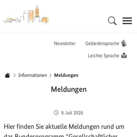
Zur Startseite - BGZ - Bundesamt für Migration und Flüchtlinge
Hauptnavigation
Newsletter
Gebärdensprache
Leichte Sprache
Sie sind hier:
Informationen
Meldungen
Startseite
Meldungen
Veröffentlicht am:
9. Juli 2026
Hier finden Sie aktuelle Meldungen rund um
das Bundesprogramm “Gesellschaftlicher