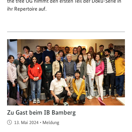
the tree UG nimmt den ersten Teil der Doku-Serie in
ihr Repertoire auf.
Zu Gast beim IB Bamberg
Veröffentlicht am
13. Mai 2024
•
Meldung