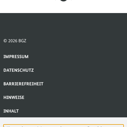
Seite
© 2026 BGZ
SERVICE-NAVIGATION FUSSBEREICH
IMPRESSUM
DATENSCHUTZ
BARRIEREFREIHEIT
HINWEISE
INHALT
BARRIERE MELDEN