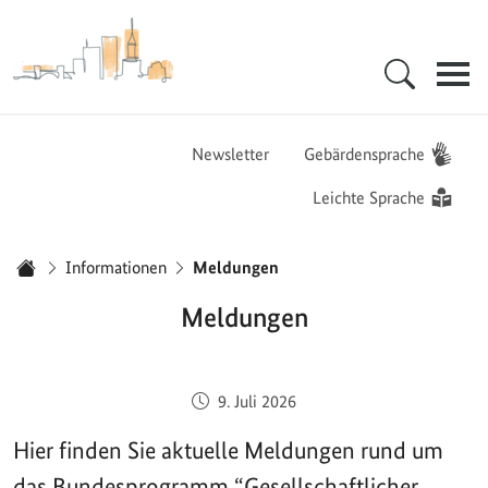
Zur Startseite - BGZ - Bundesamt für Migration und Flüchtlinge
Hauptnavigation
Newsletter
Gebärdensprache
Leichte Sprache
Sie sind hier:
Informationen
Meldungen
Startseite
Meldungen
Veröffentlicht am:
9. Juli 2026
Hier finden Sie aktuelle Meldungen rund um
das Bundesprogramm “Gesellschaftlicher