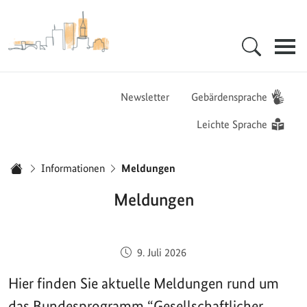
Zur Startseite - BGZ - Bundesamt für Migration und Flüchtlinge
Hauptnavigation
Newsletter
Gebärdensprache
Leichte Sprache
Sie sind hier:
Informationen
Meldungen
Startseite
Meldungen
Veröffentlicht am:
9. Juli 2026
Hier finden Sie aktuelle Meldungen rund um
das Bundesprogramm “Gesellschaftlicher