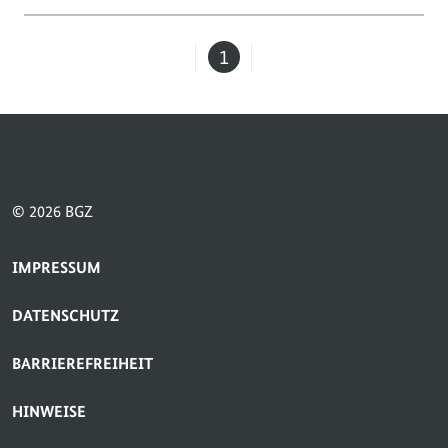
1
Seite
© 2026 BGZ
SERVICE-NAVIGATION FUSSBEREICH
IMPRESSUM
DATENSCHUTZ
BARRIEREFREIHEIT
HINWEISE