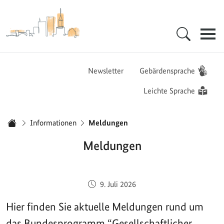
Zur Startseite - BGZ - Bundesamt für Migration und Flüchtlinge
Hauptnavigation
Newsletter
Gebärdensprache
Leichte Sprache
Sie sind hier:
Informationen
Meldungen
Startseite
Meldungen
Veröffentlicht am:
9. Juli 2026
Hier finden Sie aktuelle Meldungen rund um
das Bundesprogramm “Gesellschaftlicher