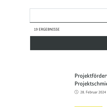
Suchbegriff(e)
19 ERGEBNISSE
Projektförde
Projektschmi
Veröffentlicht am
28. Februar 2024