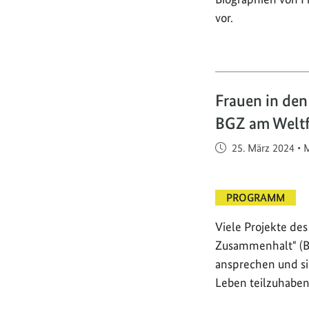
vor.
Frauen in den
BGZ am Weltf
Veröffentlicht am
25. März 2024
•
M
PROGRAMM
Viele Projekte de
Zusammenhalt" (B
ansprechen und si
Leben teilzuhaben