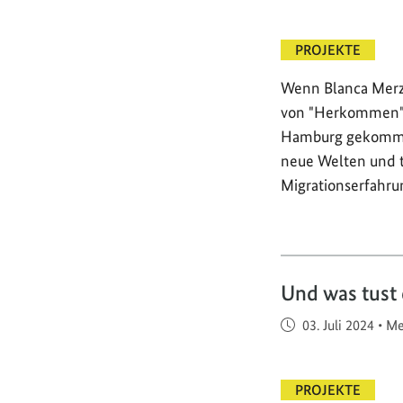
PROJEKTE
Wenn Blanca Merz
von "Herkommen" 
Hamburg gekommen
neue Welten und ti
Migrationserfahru
Und was tust
Veröffentlicht am
03. Juli 2024
•
Me
PROJEKTE