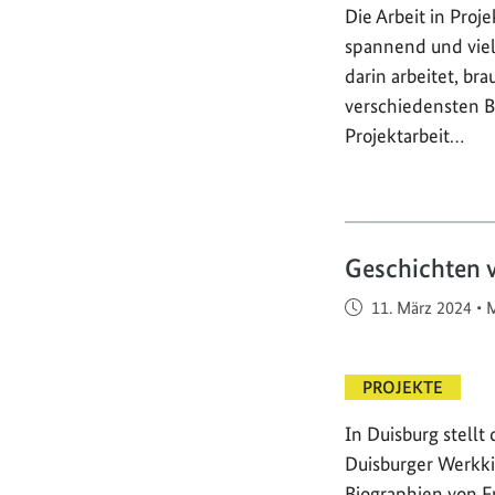
Die Arbeit in Proj
spannend und vielf
darin arbeitet, br
verschiedensten Be
Projektarbeit…
Geschichten
Veröffentlicht am
11. März 2024
•
M
PROJEKTE
In Duisburg stell
Duisburger Werkki
Biographien von F