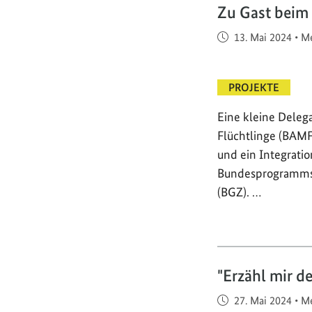
Zu Gast beim
Veröffentlicht am
13. Mai 2024
•
Me
PROJEKTE
Eine kleine Deleg
Flüchtlinge (BAMF
und ein Integratio
Bundesprogramms 
(BGZ). …
"Erzähl mir d
Veröffentlicht am
27. Mai 2024
•
Me