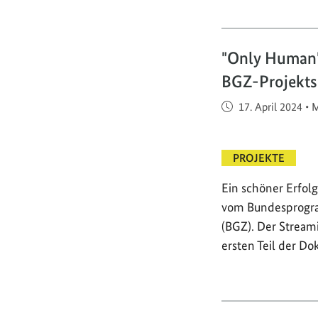
"Only Human"
BGZ-Projekts 
Veröffentlicht am
17. April 2024
•
M
PROJEKTE
Ein schöner Erfol
vom Bundesprogra
(BGZ). Der Stream
ersten Teil der Dok