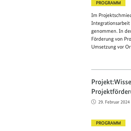
PROGRAMM
Im Projektschmied
Integrationsarbeit
genommen. In den 
Förderung von Proj
Umsetzung vor Or
Projekt:Wisse
Projektförde
Veröffentlicht am
29. Februar 2024
PROGRAMM