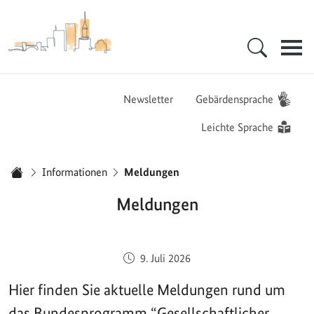
Zur Startseite - BGZ - Bundesamt für Migration und Flüchtlinge
Hauptnavigation
Newsletter
Gebärdensprache
Leichte Sprache
Sie sind hier:
Informationen
Meldungen
Startseite
Meldungen
Veröffentlicht am:
9. Juli 2026
Hier finden Sie aktuelle Meldungen rund um
das Bundesprogramm “Gesellschaftlicher