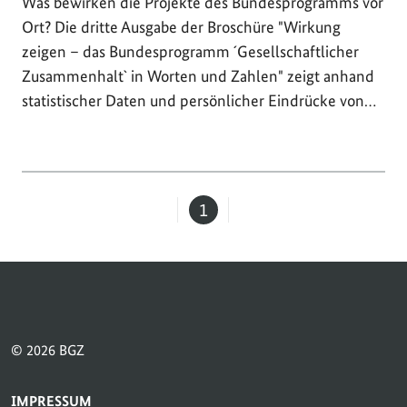
Was bewirken die Projekte des Bundesprogramms vor
Ort? Die dritte Ausgabe der Broschüre "Wirkung
zeigen – das Bundesprogramm ´Gesellschaftlicher
Zusammenhalt` in Worten und Zahlen" zeigt anhand
statistischer Daten und persönlicher Eindrücke von…
1
Seite
© 2026 BGZ
SERVICE-NAVIGATION FUSSBEREICH
IMPRESSUM