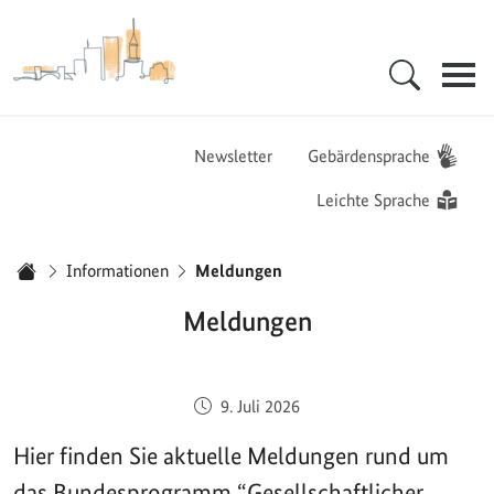
Zur Startseite - BGZ - Bundesamt für Migration und Flüchtlinge
Hauptnavigation
Newsletter
Gebärdensprache
Leichte Sprache
Sie sind hier:
Informationen
Meldungen
Startseite
Meldungen
Veröffentlicht am:
9. Juli 2026
Hier finden Sie aktuelle Meldungen rund um
das Bundesprogramm “Gesellschaftlicher