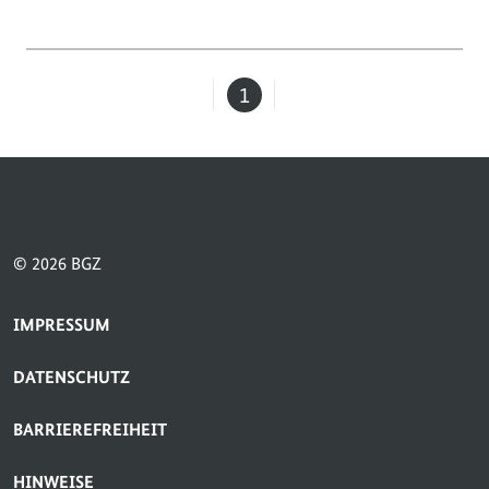
1
Seite
© 2026 BGZ
SERVICE-NAVIGATION FUSSBEREICH
IMPRESSUM
DATENSCHUTZ
BARRIEREFREIHEIT
HINWEISE