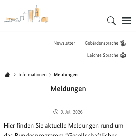
Zur Startseite - BGZ - Bundesamt für Migration und Flüchtlinge
Hauptnavigation
Newsletter
Gebärdensprache
Leichte Sprache
Sie sind hier:
Informationen
Meldungen
Startseite
Meldungen
Veröffentlicht am:
9. Juli 2026
Hier finden Sie aktuelle Meldungen rund um
das Bundesprogramm “Gesellschaftlicher