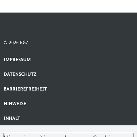
© 2026 BGZ
SERVICE-NAVIGATION FUSSBEREICH
IMPRESSUM
DATENSCHUTZ
BARRIEREFREIHEIT
HINWEISE
INHALT
BARRIERE MELDEN