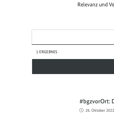
Relevanz und Ve
Suchbegriff(e)
1 ERGEBNIS
#bgzvorOrt: 
Veröffentlicht am
26. Oktober 202