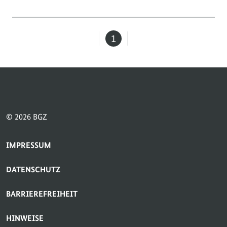
1
Seite
© 2026 BGZ
SERVICE-NAVIGATION FUSSBEREICH
IMPRESSUM
DATENSCHUTZ
BARRIEREFREIHEIT
HINWEISE