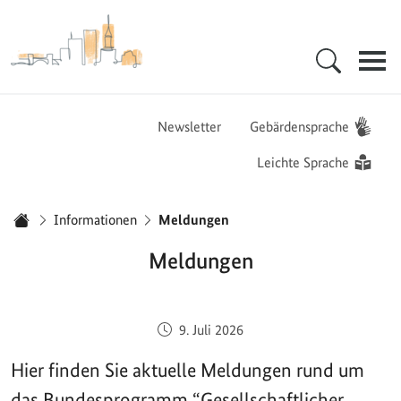
Zur Startseite - BGZ - Bundesamt für Migration und Flüchtlinge
Hauptnavigation
Newsletter
Gebärdensprache
Leichte Sprache
Sie sind hier:
Informationen
Meldungen
Startseite
Meldungen
Veröffentlicht am:
9. Juli 2026
Hier finden Sie aktuelle Meldungen rund um
das Bundesprogramm “Gesellschaftlicher