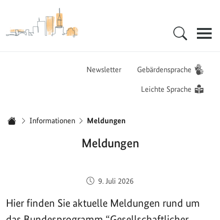
Zur Startseite - BGZ - Bundesamt für Migration und Flüchtlinge
Hauptnavigation
Newsletter
Gebärdensprache
Leichte Sprache
Sie sind hier:
Informationen
Meldungen
Startseite
Meldungen
Veröffentlicht am:
9. Juli 2026
Hier finden Sie aktuelle Meldungen rund um
das Bundesprogramm “Gesellschaftlicher