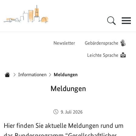
Zur Startseite - BGZ - Bundesamt für Migration und Flüchtlinge
Hauptnavigation
Newsletter
Gebärdensprache
Leichte Sprache
Sie sind hier:
Informationen
Meldungen
Startseite
Meldungen
Veröffentlicht am:
9. Juli 2026
Hier finden Sie aktuelle Meldungen rund um
das Bundesprogramm “Gesellschaftlicher