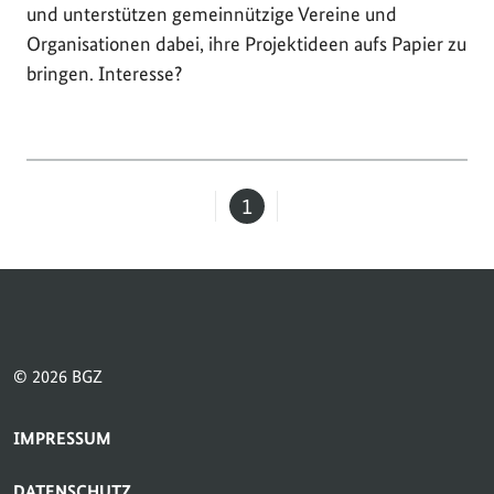
und unterstützen gemeinnützige Vereine und
Organisationen dabei, ihre Projektideen aufs Papier zu
bringen. Interesse?
1
Seite
© 2026 BGZ
SERVICE-NAVIGATION FUSSBEREICH
IMPRESSUM
DATENSCHUTZ