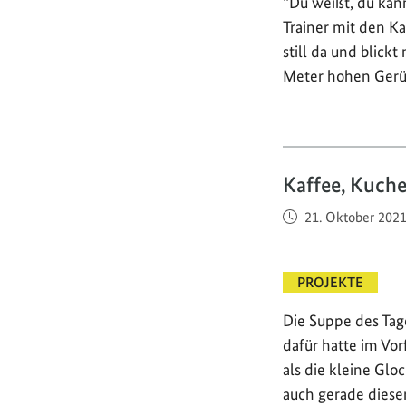
“Du weißt, du kann
Trainer mit den K
still da und blickt
Meter hohen Gerüs
Kaffee, Kuch
Veröffentlicht am
21. Oktober 202
PROJEKTE
Die Suppe des Tag
dafür hatte im Vo
als die kleine Gloc
auch gerade dieser