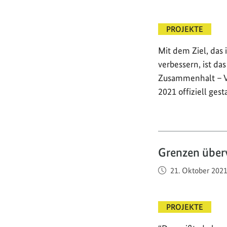
PROJEKTE
Mit dem Ziel, das
verbessern, ist d
Zusammenhalt – Vo
2021 offiziell gesta
Grenzen übe
Veröffentlicht am
21. Oktober 202
PROJEKTE