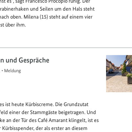
st es”, sagt Francesco Procopio ruhig. Der
arabinerhaken und Seilen um den Hals steht
 nach oben. Milena (15) steht auf einem vier
t über ihm.
en und Gespräche
1
•
Meldung
es ist heute Kürbiscreme. Die Grundzutat
rfeld einer der Stammgäste beigetragen. Und
ke an der Tür des Café Amarant klingelt, ist es
 Kürbisspender, der als erster an diesem