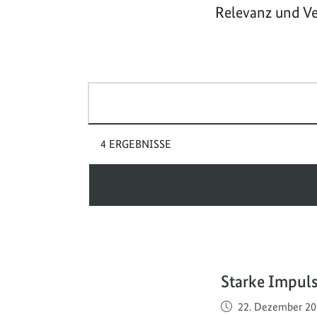
Relevanz und Ve
Suchbegriff(e)
4 ERGEBNISSE
Starke Impul
Veröffentlicht am
22. Dezember 20