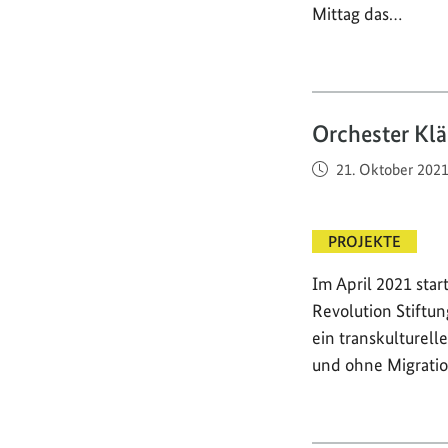
Mittag das…
Orchester Kl
Veröffentlicht am
21. Oktober 202
PROJEKTE
Im April 2021 star
Revolution Stiftu
ein transkulturell
und ohne Migratio