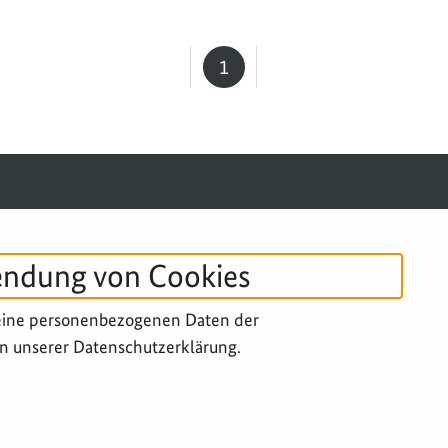
1
Seite
SERVICE-NAVIGATION FUSSBERE
IMPRESSUM
DATENSCHUTZ
B
endung von Cookies
eine personenbezogenen Daten der
n unserer Datenschutzerklärung.