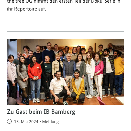
the tree UG nimmt den ersten Teil der Doku-Serie in
ihr Repertoire auf.
Zu Gast beim IB Bamberg
Veröffentlicht am
13. Mai 2024
•
Meldung