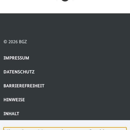
Seite
© 2026 BGZ
SERVICE-NAVIGATION FUSSBEREICH
IMPRESSUM
DATENSCHUTZ
BARRIEREFREIHEIT
HINWEISE
INHALT
BARRIERE MELDEN