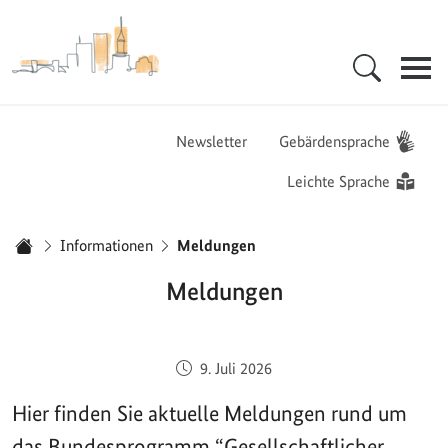
Zur Startseite - BGZ - Bundesamt für Migration und Flüchtlinge
Hauptnavigation
Newsletter
Gebärdensprache
Leichte Sprache
Sie sind hier:
Informationen
Meldungen
Startseite
Meldungen
Veröffentlicht am:
9. Juli 2026
Hier finden Sie aktuelle Meldungen rund um
das Bundesprogramm “Gesellschaftlicher