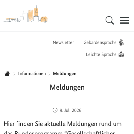
Zur Startseite - BGZ - Bundesamt für Migration und Flüchtlinge
Hauptnavigation
Newsletter
Gebärdensprache
Leichte Sprache
Sie sind hier:
Informationen
Meldungen
Startseite
Meldungen
Veröffentlicht am:
9. Juli 2026
Hier finden Sie aktuelle Meldungen rund um
das Bundesprogramm “Gesellschaftlicher