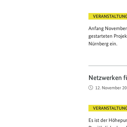
VERANSTALTUN
Anfang November 
gestarteten Proje
Nürnberg ein.
Netzwerken fü
Veröffentlicht am
12. November 20
VERANSTALTUN
Es ist der Höhepu