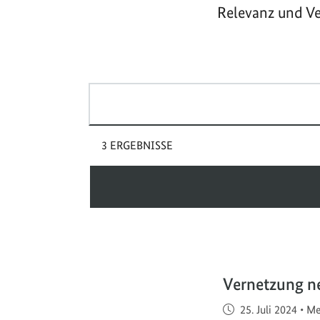
Relevanz und Ve
Suchbegriff(e)
3 ERGEBNISSE
Vernetzung ne
Veröffentlicht am
25. Juli 2024
•
Me