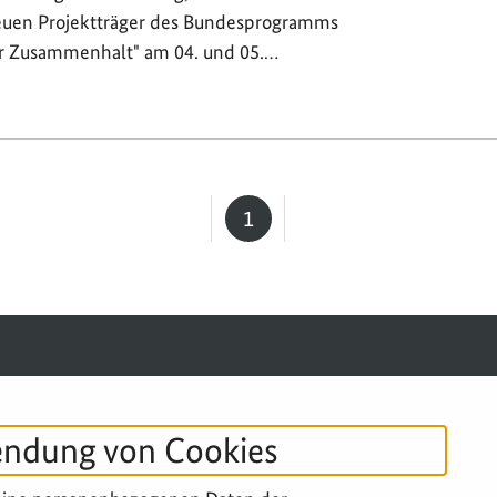
euen Projektträger des Bundesprogramms
er Zusammenhalt" am 04. und 05.…
1
Seite
SERVICE-NAVIGATION FUSSBERE
IMPRESSUM
DATENSCHUTZ
B
endung von Cookies