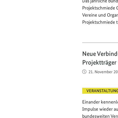
Das jährliche bun
Projektschmiede C
Vereine und Organ
Projektschmiede 
Neue Verbind
Projektträger
Veröffentlicht am
21. November 20
VERANSTALTUN
Einander kennenl
Impulse wieder au
bundesweiten Vern