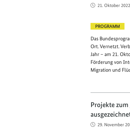
Veröffentlicht am
21. Oktober 202
PROGRAMM
Das Bundesprogra
Ort. Vernetzt. Ver
Jahr – am 21. Okto
Förderung von Int
Migration und Flü
Projekte zum
ausgezeichne
Veröffentlicht am
29. November 20