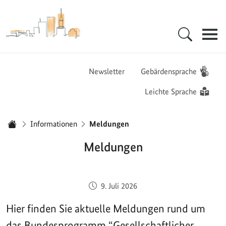
Zur Startseite - BGZ - Bundesamt für Migration und Flüchtlinge
Hauptnavigation
Newsletter
Gebärdensprache
Leichte Sprache
Sie sind hier:
Informationen
Meldungen
Startseite
Meldungen
Veröffentlicht am:
9. Juli 2026
Hier finden Sie aktuelle Meldungen rund um
das Bundesprogramm “Gesellschaftlicher