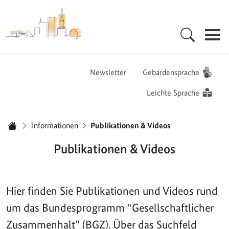
Zur Startseite - BGZ - Bundesamt für Migration und Flüchtlinge
Hauptnavigation
Newsletter
Gebärdensprache
Leichte Sprache
Sie sind hier:
Informationen
Publikationen & Videos
Startseite
Publikationen & Videos
Hier finden Sie Publikationen und Videos rund
um das Bundesprogramm “Gesellschaftlicher
Zusammenhalt” (BGZ). Über das Suchfeld