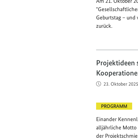
Am 21. Oktober 2
"Gesellschaftlich
Geburtstag – und 
zurück.
Projektideen 
Kooperatione
Veröffentlicht am
23. Oktober 202
PROGRAMM
Einander Kennenle
alljährliche Mott
der Projektschmi