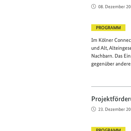
Veröffentlicht am
08. Dezember 20
PROGRAMM
Im Kölner Connec
und Alt, Alteinge
Nachbarn. Das Ein
gegenüber andere
Projektförder
Veröffentlicht am
23. Dezember 20
PROGRAMM