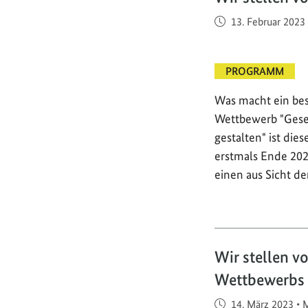
Veröffentlicht am
13. Februar 2023
PROGRAMM
Was macht ein bes
Wettbewerb "Gese
gestalten" ist die
erstmals Ende 202
einen aus Sicht de
Wir stellen v
Wettbewerbs
Veröffentlicht am
14. März 2023
•
M