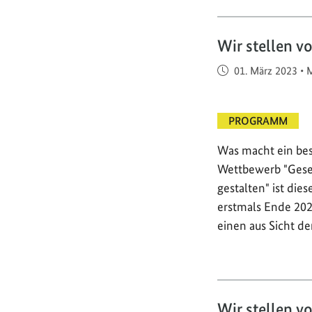
Wir stellen v
Veröffentlicht am
01. März 2023
•
M
PROGRAMM
Was macht ein bes
Wettbewerb "Gese
gestalten" ist die
erstmals Ende 202
einen aus Sicht de
Wir stellen v