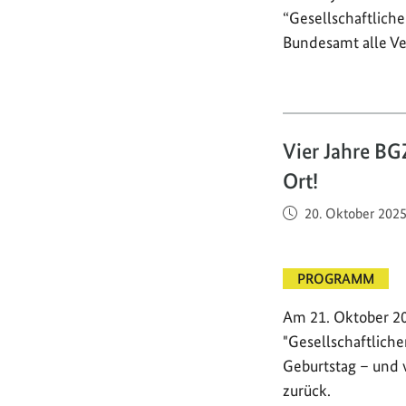
“Gesellschaftlich
Bundesamt alle Ve
Vier Jahre BG
Ort!
Veröffentlicht am
20. Oktober 202
PROGRAMM
Am 21. Oktober 2
"Gesellschaftlich
Geburtstag – und 
zurück.