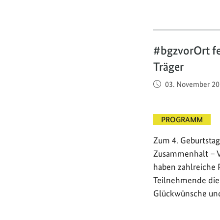
#bgzvorOrt fe
Träger
Veröffentlicht am
03. November 20
PROGRAMM
Zum 4. Geburtstag
Zusammenhalt – Vo
haben zahlreiche 
Teilnehmende die 
Glückwünsche u