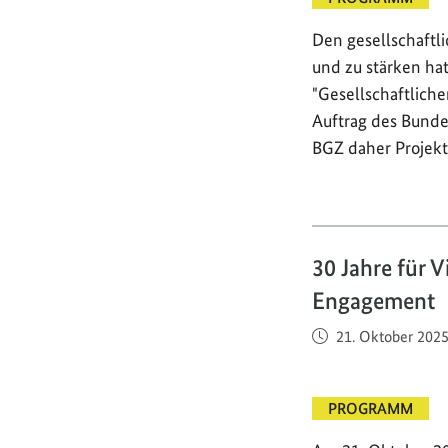
Den gesellschaftl
und zu stärken ha
"Gesellschaftlich
Auftrag des Bunde
BGZ daher Projekt
30 Jahre für 
Engagement
Veröffentlicht am
21. Oktober 202
PROGRAMM