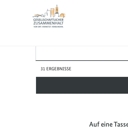
Sie sind hier:
Zur Startseite - BGZ - Bundesamt für Migration und 
Suche
Startseite
Suchbegriff(e)
31 ERGEBNISSE
Auf eine Tass