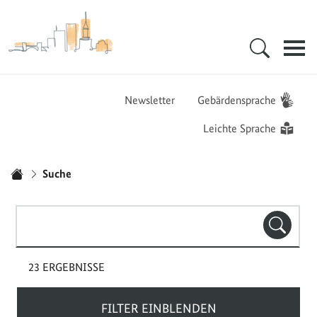
Zur Startseite - BGZ - Bundesamt für Migration und Flüchtlinge
Hauptnavigation
Newsletter
Gebärdensprache
Leichte Sprache
Sie sind hier:
Suche
Startseite
Suchbegriff(e)
SUCHE
23 ERGEBNISSE
FILTER EINBLENDEN