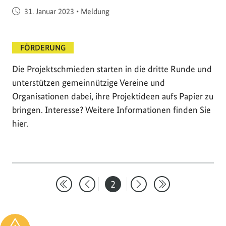
Veröffentlicht am
31. Januar 2023
•
Meldung
FÖRDERUNG
Die Projektschmieden starten in die dritte Runde und
unterstützen gemeinnützige Vereine und
Organisationen dabei, ihre Projektideen aufs Papier zu
bringen. Interesse? Weitere Informationen finden Sie
hier.
2
Erste Suchergebnisseite
Eine Seite zurück
Seite
Eine Seite vor
Letzte Sucherge