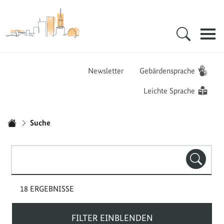
Zur Startseite - BGZ - Bundesamt für Migration und Flüchtlinge
Hauptnavigation
Newsletter
Gebärdensprache
Leichte Sprache
Sie sind hier:
Suche
Startseite
Suchbegriff(e)
SUCHE
18 ERGEBNISSE
FILTER EINBLENDEN