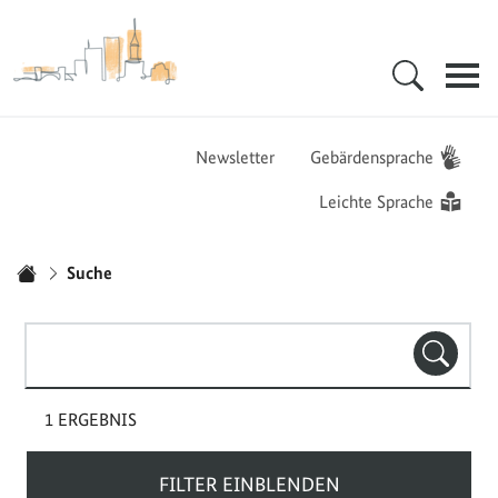
Zur Startseite - BGZ - Bundesamt für Migration und Flüchtlinge
Hauptnavigation
Newsletter
Gebärdensprache
Leichte Sprache
Sie sind hier:
Suche
Startseite
Suchbegriff(e)
SUCHE
1 ERGEBNIS
FILTER EINBLENDEN