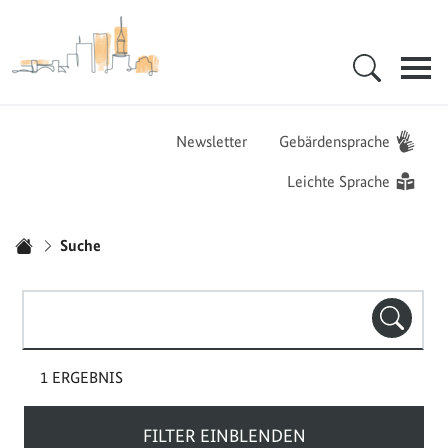
Zur Startseite - BGZ - Bundesamt für Migration und Flüchtlinge
Hauptnavigation
Newsletter
Gebärdensprache
Leichte Sprache
Sie sind hier:
Suche
Startseite
Suchbegriff(e)
SUCHE
1 ERGEBNIS
FILTER EINBLENDEN