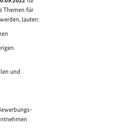
0.09.2022
für
ie Themen für
werden, lauten:
men
rigen
ilen und
.
Bewerbungs-
 entnehmen