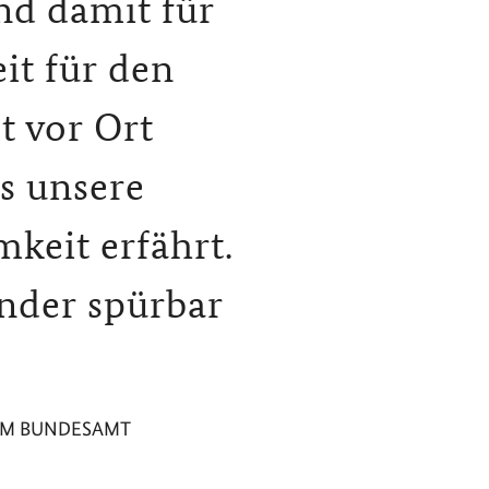
nd damit für
it für den
t vor Ort
ss unsere
keit erfährt.
ander spürbar
 IM BUNDESAMT