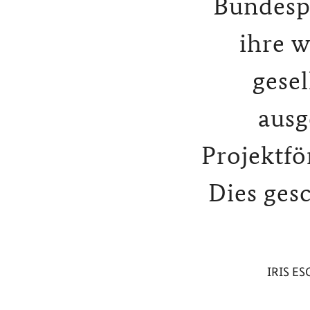
Bundesp
ihre w
gese
ausg
Projektfö
Dies gesc
IRIS E