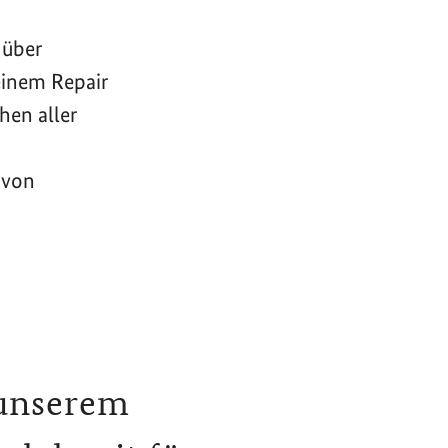
 über
einem Repair
hen aller
 von
 unserem