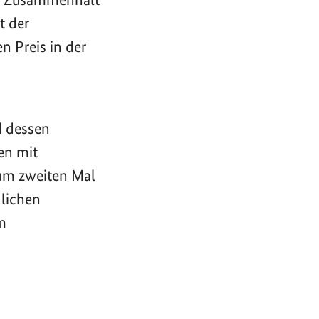
t der
n Preis in der
d dessen
en mit
zum zweiten Mal
dlichen
m