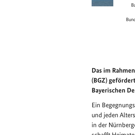
Ba
Bund
Das im Rahmen
(BGZ) geförder
Bayerischen De
Ein Begegnungso
und jeden Alter
in der Nürnberg
schafft Heimat