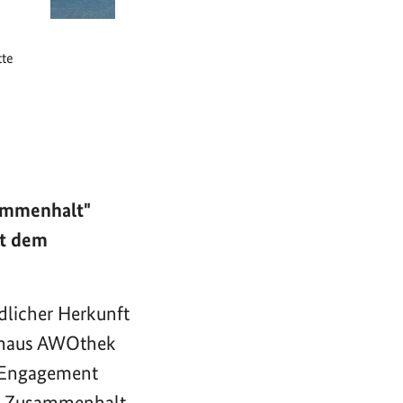
tte
ammenhalt"
it dem
dlicher Herkunft
enhaus AWOthek
 "Engagement
er Zusammenhalt